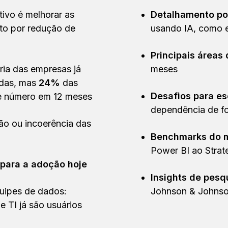
tivo é melhorar as
Detalhamento po
to por redução de
usando IA, como 
Principais áreas
ria das empresas já
meses
adas, mas
24%
das
Desafios para es
se número em 12 meses
dependência de f
ão ou incoerência das
Benchmarks do m
Power BI ao Stra
 para a adoção hoje
Insights de pesq
quipes de dados:
Johnson & Johns
e TI já são usuários