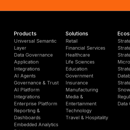
Products
Solutions
Ecos
Universal Semantic
Retail
Strat
Layer
Financial Services
Strat
Data Governance
Healthcare
Strat
Application
Life Sciences
Micro
Integrations
Education
Strat
AI Agents
Government
Datab
Governance & Trust
Insurance
Strat
AI Platform
Manufacturing
Snow
Integrations
Media &
Regul
Enterprise Platform
Entertainment
Data 
Reporting &
Technology
Dashboards
Travel & Hospitality
Embedded Analytics