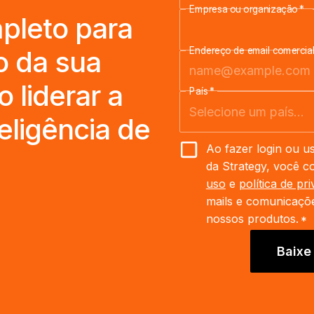
Empresa ou organização
*
mpleto para
o da sua
Endereço de email comercia
 liderar a
País
*
eligência de
Ao fazer login ou u
da Strategy, você 
uso
e
política de pr
mails e comunicaçõe
nossos produtos.
*
Baixe