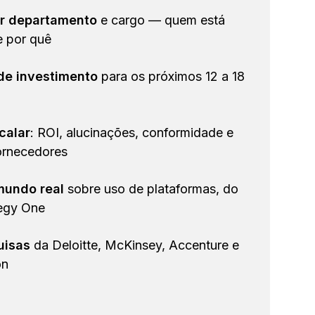
r departamento
e cargo — quem está
e por quê
 de investimento
para os próximos 12 a 18
calar
: ROI, alucinações, conformidade e
ornecedores
undo real
sobre uso de plataformas, do
tegy One
uisas
da Deloitte, McKinsey, Accenture e
on