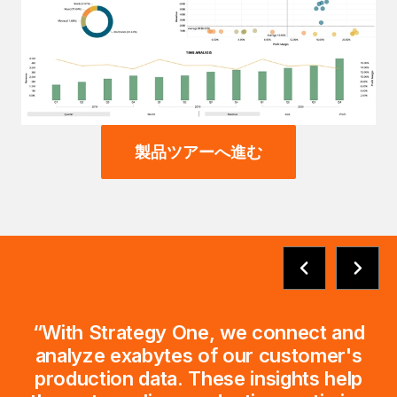
製品ツアーへ進む
“With Strategy One, we connect and
analyze exabytes of our customer's
production data. These insights help