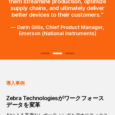
them streamline production, optimize
supply chains, and ultimately deliver
better devices to their customers.”
— Darin Gillis, Chief Product Manager,
Emerson (National Instruments)
導入事例
Zebra Technologiesがワークフォース
データを変革