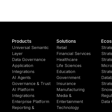
Products
Solutions
Ecos
Universal Semantic
Retail
Strat
Layer
Financial Services
Strat
Data Governance
Healthcare
Strat
Application
Life Sciences
Micro
Integrations
Education
Strat
AI Agents
Government
Datab
Governance & Trust
Insurance
Strat
AI Platform
Manufacturing
Snow
Integrations
Media &
Regul
Enterprise Platform
Entertainment
Data 
Reporting &
Technology