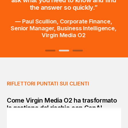
more time to support the business by
interrogating our data in new and
deeper ways.”
— Noel Cyr, VP, Business intelligence and
Analytics, NBCUniversal
RIFLETTORI PUNTATI SUI CLIENTI
Come Virgin Media O2 ha trasformato
la gestione del rischio con GenAI
Scopri come Virgin Media O2 ha utilizzato
Strategy One per ridurre i carichi di lavoro