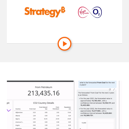
manuali, migliorare la qualità dei dati e accedere
rapidamente a insight in tempo reale in tutte le
aziende media del gruppo.
Leggi la storia completa