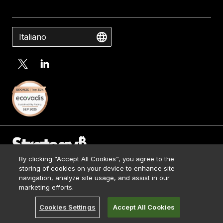
Italiano
By clicking “Accept All Cookies”, you agree to the
Contact Us
storing of cookies on your device to enhance site
Media Kit
navigation, analyze site usage, and assist in our
© 2026 Strategy. All Rights Reserved.
Legal
marketing efforts.
Terms of Use
Cookies Settings
Accept All Cookies
Privacy Policy