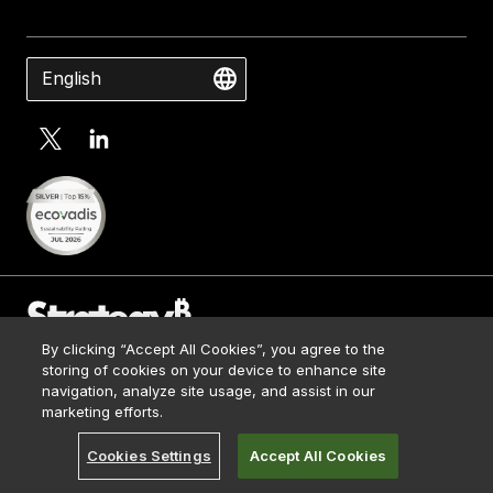
English
By clicking “Accept All Cookies”, you agree to the
Contact Us
storing of cookies on your device to enhance site
Media Kit
navigation, analyze site usage, and assist in our
© 2026 Strategy. All Rights Reserved.
Legal
marketing efforts.
Terms of Use
Cookies Settings
Accept All Cookies
Privacy Policy