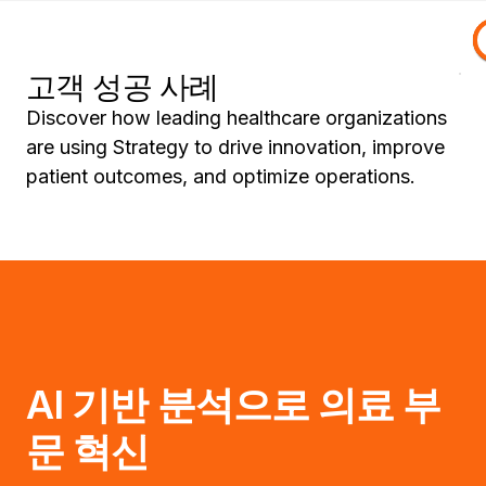
고객 성공 사례
Ex
Na
Ex
H
In
He
In
Me
Discover how leading healthcare organizations
wi
La
wi
M
are using Strategy to drive innovation, improve
Pf
Se
Al
to
patient outcomes, and optimize operations.
Di
Co
Na
Mi
of
19
Me
Cl
Da
Co
C
&
in
An
So
To
Af
AI 기반 분석으로 의료 부
문 혁신